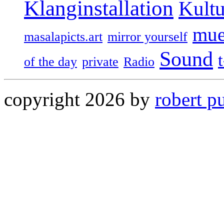
Klanginstallation
Kultu
mue
masalapicts.art
mirror yourself
Sound
of the day
private
Radio
copyright 2026 by
robert p