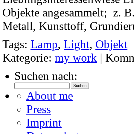
Objekte angesammelt; z. B. 
Metall, Kunsttoff, Grundie
Tags:
Lamp
,
Light
,
Objekt
Kategorie:
my work
|
Komme
Suchen nach:
About me
Press
Imprint