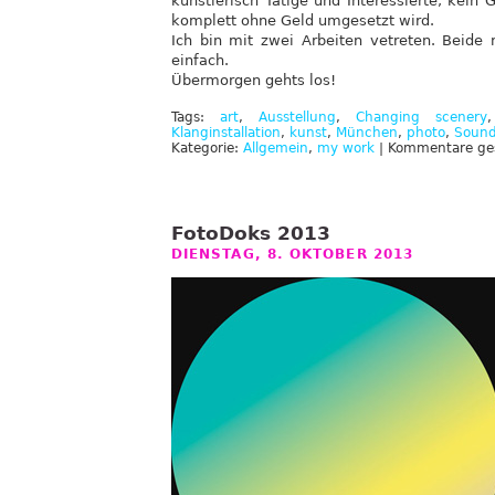
künstlerisch Tätige und Interessierte, kein
komplett ohne Geld umgesetzt wird.
Ich bin mit zwei Arbeiten vetreten. Beide
einfach.
Übermorgen gehts los!
Tags:
art
,
Ausstellung
,
Changing scenery
Klanginstallation
,
kunst
,
München
,
photo
,
Soun
Kategorie:
Allgemein
,
my work
|
Kommentare ge
FotoDoks 2013
DIENSTAG, 8. OKTOBER 2013