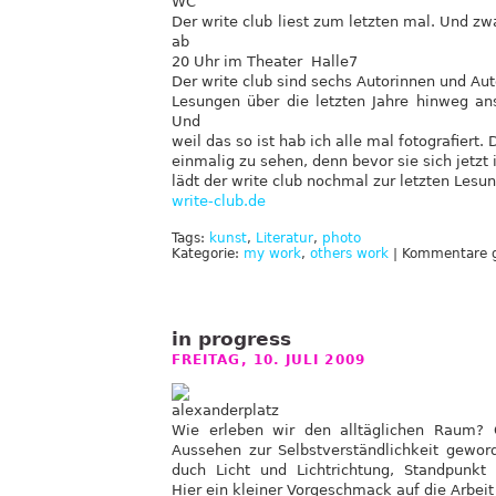
Der write club liest zum letzten mal. Und 
ab
20 Uhr im Theater Halle7
Der write club sind sechs Autorinnen und Aut
Lesungen über die letzten Jahre hinweg an
Und
weil das so ist hab ich alle mal fotografiert. 
einmalig zu sehen, denn bevor sie sich jetzt 
lädt der write club nochmal zur letzten Lesun
write-club.de
Tags:
kunst
,
Literatur
,
photo
Kategorie:
my work
,
others work
|
Kommentare g
in progress
FREITAG, 10. JULI 2009
Wie erleben wir den alltäglichen Raum? 
Aussehen zur Selbstverständlichkeit gewor
duch Licht und Lichtrichtung, Standpunkt 
Hier ein kleiner Vorgeschmack auf die Arbeit